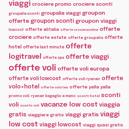
viaggi
crociere promo
crociere sconti
groupon
groupalia viaggi
groupalia sconti
offerte
groupon sconti
groupon viaggi
offerte
offerte alitalia
lowcost
offerte crocieraonline
crociere
offerte
offerte estate
offerte groupalia
offerte
hotel
offerte last minute
logitravel
offerte viaggi
offerte spa
offerte voli
offerte voli europa
offerte
offerte voli lowcost
offerte voli ryanair
volo+hotel
offerte yalla yalla
offerte volotea
sconti
promo voli
ryanair bagaglio a mano
sconti hotel
vacanze low cost
voli
viaggia
sconto voli
viaggi
gratis
viaggi gratis
viaggiare gratis
low cost
viaggi lowcost
viaggi quasi gratis