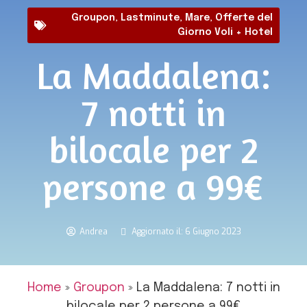
Groupon
,
Lastminute
,
Mare
,
Offerte del
Giorno Voli + Hotel
La Maddalena:
7 notti in
bilocale per 2
persone a 99€
Andrea
Aggiornato il: 6 Giugno 2023
Home
»
Groupon
»
La Maddalena: 7 notti in
bilocale per 2 persone a 99€