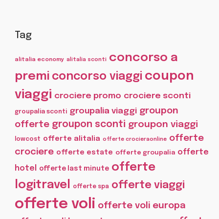
Tag
concorso a
alitalia economy
alitalia sconti
coupon
premi
concorso viaggi
viaggi
crociere promo
crociere sconti
groupon
groupalia viaggi
groupalia sconti
offerte
groupon sconti
groupon viaggi
offerte
offerte alitalia
lowcost
offerte crocieraonline
crociere
offerte
offerte estate
offerte groupalia
offerte
hotel
offerte last minute
logitravel
offerte viaggi
offerte spa
offerte voli
offerte voli europa