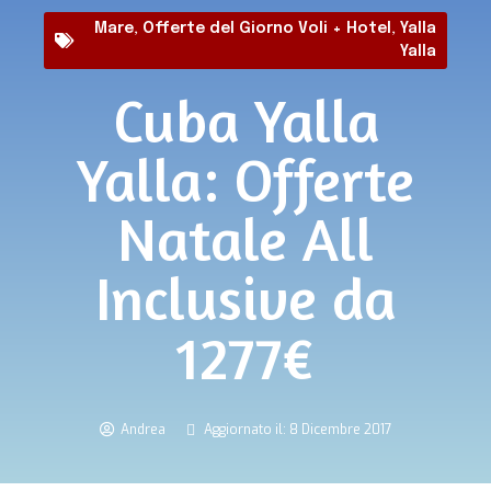
Mare
,
Offerte del Giorno Voli + Hotel
,
Yalla
Yalla
Cuba Yalla
Yalla: Offerte
Natale All
Inclusive da
1277€
Andrea
Aggiornato il: 8 Dicembre 2017