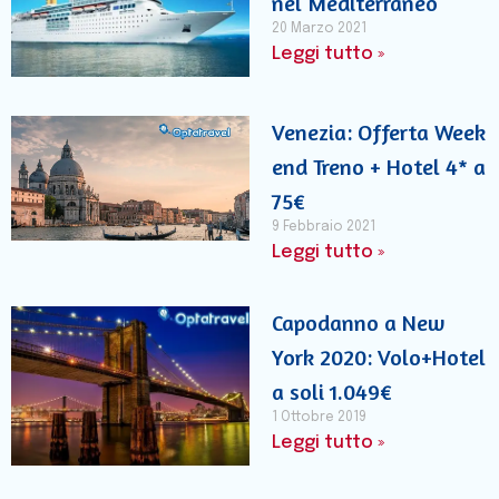
nel Mediterraneo
20 Marzo 2021
Leggi tutto »
Venezia: Offerta Week
end Treno + Hotel 4* a
75€
9 Febbraio 2021
Leggi tutto »
Capodanno a New
York 2020: Volo+Hotel
a soli 1.049€
1 Ottobre 2019
Leggi tutto »