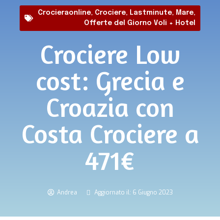
Crocieraonline
,
Crociere
,
Lastminute
,
Mare
,
Offerte del Giorno Voli + Hotel
Crociere Low
cost: Grecia e
Croazia con
Costa Crociere a
471€
Andrea
Aggiornato il: 6 Giugno 2023