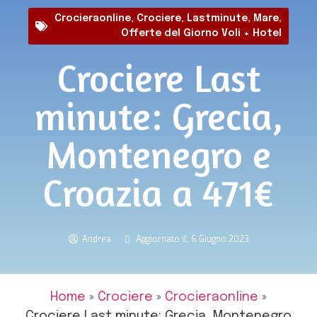
Crocieraonline
,
Crociere
,
Lastminute
,
Mare
,
Offerte del Giorno Voli + Hotel
Crociere Last
minute: Grecia,
Montenegro e
Croazia a 471€
Andrea
Aggiornato il: 6 Giugno 2023
Home
»
Crociere
»
Crocieraonline
»
Crociere Last minute: Grecia, Montenegro