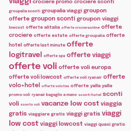
viaggi
crociere promo
crociere sconti
groupon
groupalia viaggi
groupalia sconti
offerte
groupon sconti
groupon viaggi
offerte
offerte alitalia
lowcost
offerte crocieraonline
crociere
offerte
offerte estate
offerte groupalia
offerte
hotel
offerte last minute
logitravel
offerte viaggi
offerte spa
offerte voli
offerte voli europa
offerte
offerte voli lowcost
offerte voli ryanair
volo+hotel
offerte yalla yalla
offerte volotea
sconti
promo voli
ryanair bagaglio a mano
sconti hotel
vacanze low cost
voli
viaggia
sconto voli
viaggi
gratis
viaggi gratis
viaggiare gratis
low cost
viaggi lowcost
viaggi quasi gratis