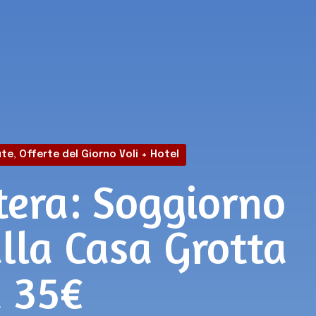
ute
,
Offerte del Giorno Voli + Hotel
tera: Soggiorno
alla Casa Grotta
 35€