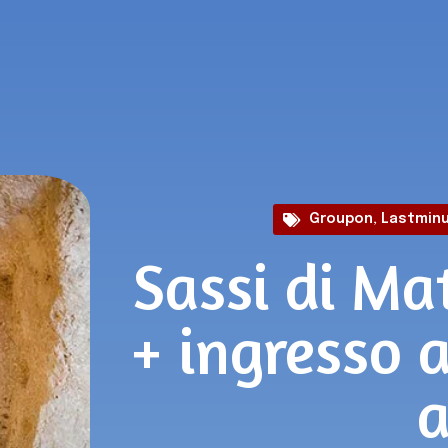
Groupon
,
Lastmin
Sassi di Ma
+ ingresso 
a