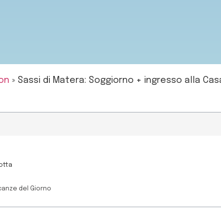
on
»
Sassi di Matera: Soggiorno + ingresso alla Cas
otta
canze del Giorno