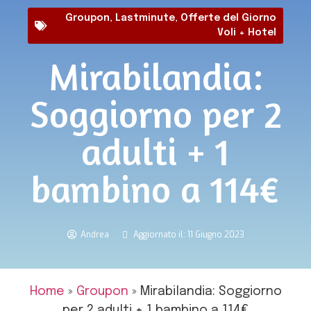
Groupon
,
Lastminute
,
Offerte del Giorno
Voli + Hotel
Mirabilandia:
Soggiorno per 2
adulti + 1
bambino a 114€
Andrea
Aggiornato il: 11 Giugno 2023
Home
»
Groupon
»
Mirabilandia: Soggiorno
per 2 adulti + 1 bambino a 114€