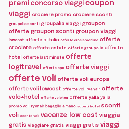
coupon
premi
concorso viaggi
viaggi
crociere promo
crociere sconti
groupon
groupalia viaggi
groupalia sconti
offerte
groupon sconti
groupon viaggi
offerte
offerte alitalia
lowcost
offerte crocieraonline
crociere
offerte
offerte estate
offerte groupalia
offerte
hotel
offerte last minute
logitravel
offerte viaggi
offerte spa
offerte voli
offerte voli europa
offerte
offerte voli lowcost
offerte voli ryanair
volo+hotel
offerte yalla yalla
offerte volotea
sconti
promo voli
ryanair bagaglio a mano
sconti hotel
vacanze low cost
voli
viaggia
sconto voli
viaggi
gratis
viaggi gratis
viaggiare gratis