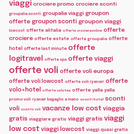
viaggi
crociere promo
crociere sconti
groupon
groupalia viaggi
groupalia sconti
offerte
groupon sconti
groupon viaggi
offerte
offerte alitalia
lowcost
offerte crocieraonline
crociere
offerte
offerte estate
offerte groupalia
offerte
hotel
offerte last minute
logitravel
offerte viaggi
offerte spa
offerte voli
offerte voli europa
offerte
offerte voli lowcost
offerte voli ryanair
volo+hotel
offerte yalla yalla
offerte volotea
sconti
promo voli
ryanair bagaglio a mano
sconti hotel
vacanze low cost
voli
viaggia
sconto voli
viaggi
gratis
viaggi gratis
viaggiare gratis
low cost
viaggi lowcost
viaggi quasi gratis