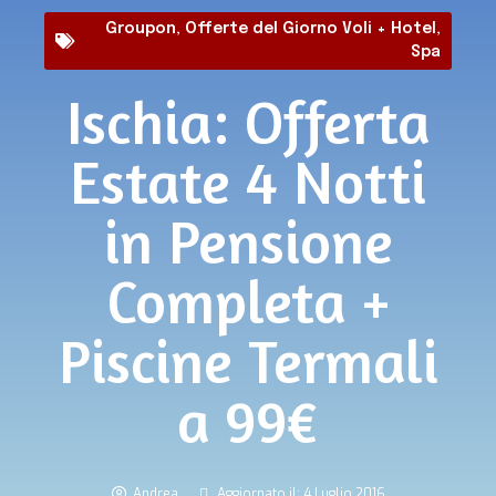
Groupon
,
Offerte del Giorno Voli + Hotel
,
Spa
Ischia: Offerta
Estate 4 Notti
in Pensione
Completa +
Piscine Termali
a 99€
Andrea
Aggiornato il: 4 Luglio 2016