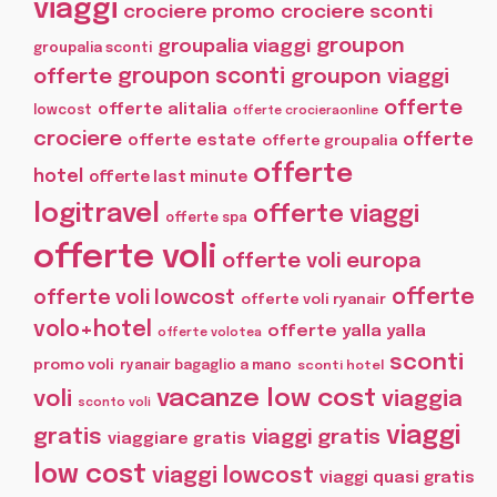
viaggi
crociere promo
crociere sconti
groupon
groupalia viaggi
groupalia sconti
offerte
groupon sconti
groupon viaggi
offerte
offerte alitalia
lowcost
offerte crocieraonline
crociere
offerte
offerte estate
offerte groupalia
offerte
hotel
offerte last minute
logitravel
offerte viaggi
offerte spa
offerte voli
offerte voli europa
offerte
offerte voli lowcost
offerte voli ryanair
volo+hotel
offerte yalla yalla
offerte volotea
sconti
promo voli
ryanair bagaglio a mano
sconti hotel
vacanze low cost
voli
viaggia
sconto voli
viaggi
gratis
viaggi gratis
viaggiare gratis
low cost
viaggi lowcost
viaggi quasi gratis