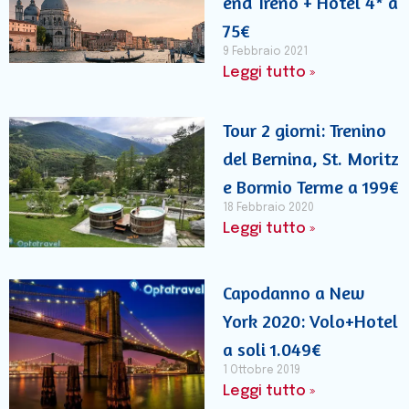
end Treno + Hotel 4* a
75€
9 Febbraio 2021
Leggi tutto »
Tour 2 giorni: Trenino
del Bernina, St. Moritz
e Bormio Terme a 199€
18 Febbraio 2020
Leggi tutto »
Capodanno a New
York 2020: Volo+Hotel
a soli 1.049€
1 Ottobre 2019
Leggi tutto »