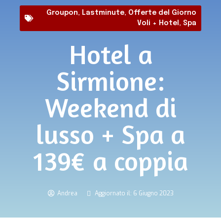
Groupon
,
Lastminute
,
Offerte del Giorno
Voli + Hotel
,
Spa
Hotel a
Sirmione:
Weekend di
lusso + Spa a
139€ a coppia
Andrea
Aggiornato il: 6 Giugno 2023