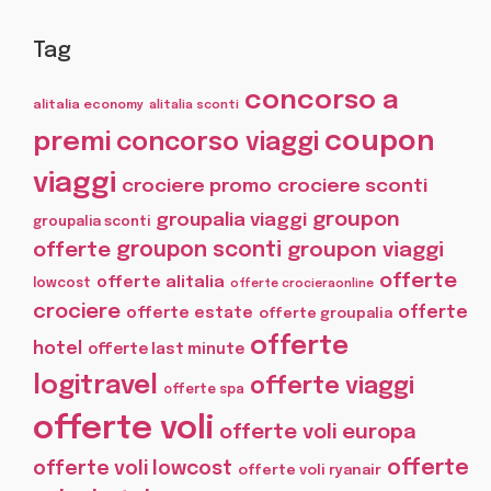
Tag
concorso a
alitalia economy
alitalia sconti
coupon
premi
concorso viaggi
viaggi
crociere promo
crociere sconti
groupon
groupalia viaggi
groupalia sconti
offerte
groupon sconti
groupon viaggi
offerte
offerte alitalia
lowcost
offerte crocieraonline
crociere
offerte
offerte estate
offerte groupalia
offerte
hotel
offerte last minute
logitravel
offerte viaggi
offerte spa
offerte voli
offerte voli europa
offerte
offerte voli lowcost
offerte voli ryanair