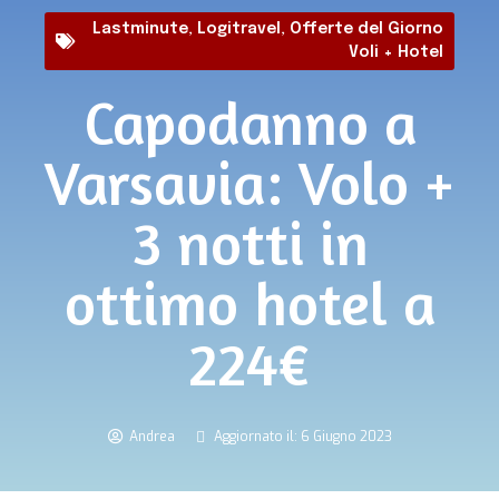
Lastminute
,
Logitravel
,
Offerte del Giorno
Voli + Hotel
Capodanno a
Varsavia: Volo +
3 notti in
ottimo hotel a
224€
Andrea
Aggiornato il: 6 Giugno 2023