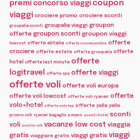
coupon
premi
concorso viaggi
viaggi
crociere promo
crociere sconti
groupon
groupalia viaggi
groupalia sconti
offerte
groupon sconti
groupon viaggi
offerte
offerte alitalia
lowcost
offerte crocieraonline
crociere
offerte
offerte estate
offerte groupalia
offerte
hotel
offerte last minute
logitravel
offerte viaggi
offerte spa
offerte voli
offerte voli europa
offerte
offerte voli lowcost
offerte voli ryanair
volo+hotel
offerte yalla yalla
offerte volotea
sconti
promo voli
ryanair bagaglio a mano
sconti hotel
vacanze low cost
voli
viaggia
sconto voli
viaggi
gratis
viaggi gratis
viaggiare gratis