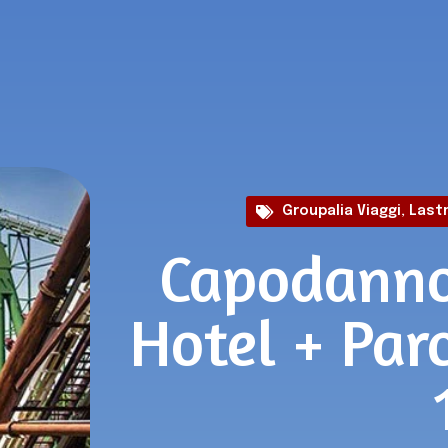
Groupalia Viaggi
,
Last
Capodanno
Hotel + Par