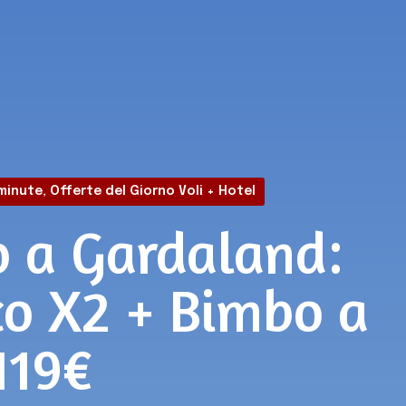
minute
,
Offerte del Giorno Voli + Hotel
 a Gardaland:
co X2 + Bimbo a
119€