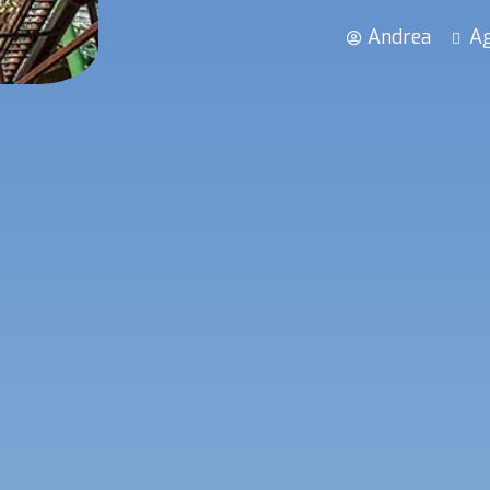
Andrea
Ag