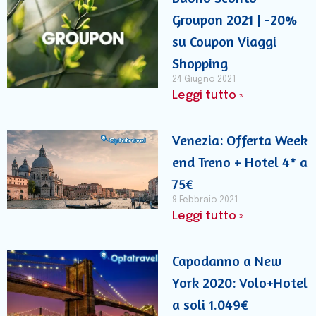
Groupon 2021 | -20%
su Coupon Viaggi
Shopping
24 Giugno 2021
Leggi tutto »
Venezia: Offerta Week
end Treno + Hotel 4* a
75€
9 Febbraio 2021
Leggi tutto »
Capodanno a New
York 2020: Volo+Hotel
a soli 1.049€