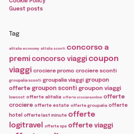
Cookie Policy
Guest posts
Tag
concorso a
alitalia economy
alitalia sconti
coupon
premi
concorso viaggi
viaggi
crociere promo
crociere sconti
groupon
groupalia viaggi
groupalia sconti
offerte
groupon sconti
groupon viaggi
offerte
offerte alitalia
lowcost
offerte crocieraonline
crociere
offerte
offerte estate
offerte groupalia
offerte
hotel
offerte last minute
logitravel
offerte viaggi
offerte spa