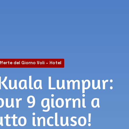
fferte del Giorno Voli + Hotel
Kuala Lumpur:
our 9 giorni a
utto incluso!