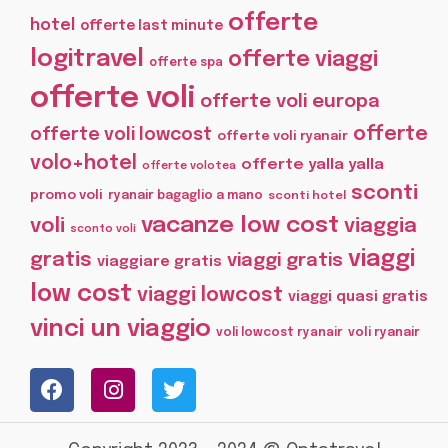
offerte
hotel
offerte last minute
logitravel
offerte viaggi
offerte spa
offerte voli
offerte voli europa
offerte
offerte voli lowcost
offerte voli ryanair
volo+hotel
offerte yalla yalla
offerte volotea
sconti
promo voli
ryanair bagaglio a mano
sconti hotel
vacanze low cost
voli
viaggia
sconto voli
viaggi
gratis
viaggi gratis
viaggiare gratis
low cost
viaggi lowcost
viaggi quasi gratis
vinci un viaggio
voli lowcost ryanair
voli ryanair