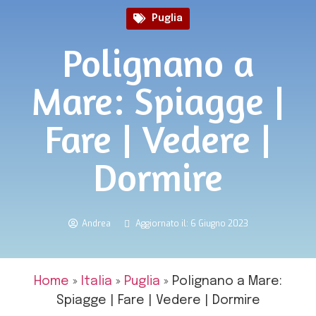
Puglia
Polignano a
Mare: Spiagge |
Fare | Vedere |
Dormire
Andrea
Aggiornato il: 6 Giugno 2023
Home
»
Italia
»
Puglia
»
Polignano a Mare:
Spiagge | Fare | Vedere | Dormire