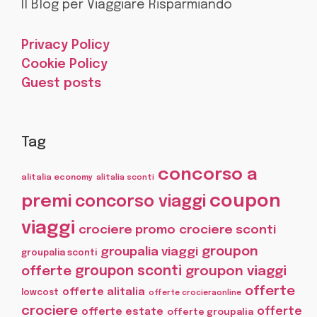
Il Blog per Viaggiare Risparmiando
Privacy Policy
Cookie Policy
Guest posts
Tag
concorso a
alitalia economy
alitalia sconti
coupon
premi
concorso viaggi
viaggi
crociere promo
crociere sconti
groupon
groupalia viaggi
groupalia sconti
offerte
groupon sconti
groupon viaggi
offerte
offerte alitalia
lowcost
offerte crocieraonline
crociere
offerte
offerte estate
offerte groupalia