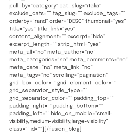
pull_by=”category” cat_slug=”italia”
exclude_cats=”” tag_slug=”” exclude_tags=””
orderby=”rand” order=”DESC” thumbnail=”yes”
title=”yes” title_link=”yes”
content_alignment=”” excerpt=”hide”
excerpt_length=”” strip_html=”yes”
meta_all=”no” meta_author=”no”
meta_categories=”no” meta_comments=”no”
meta_date=”no” meta_link=”no”
meta_tags=”no” scrolling=”pagination”
grid_box_color=”” grid_element_color=””
grid_separator_style_type=””
grid_separator_color=”” padding_top=””
padding_right=”” padding_bottom=””
padding_left=”” hide_on_mobile=”small-
visibility,medium-visibility,large-visibility”
class=”” id=””][/fusion_blog]