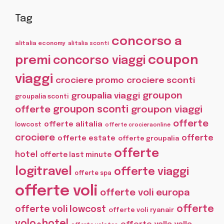
Tag
concorso a
alitalia economy
alitalia sconti
coupon
premi
concorso viaggi
viaggi
crociere promo
crociere sconti
groupon
groupalia viaggi
groupalia sconti
offerte
groupon sconti
groupon viaggi
offerte
offerte alitalia
lowcost
offerte crocieraonline
crociere
offerte
offerte estate
offerte groupalia
offerte
hotel
offerte last minute
logitravel
offerte viaggi
offerte spa
offerte voli
offerte voli europa
offerte
offerte voli lowcost
offerte voli ryanair