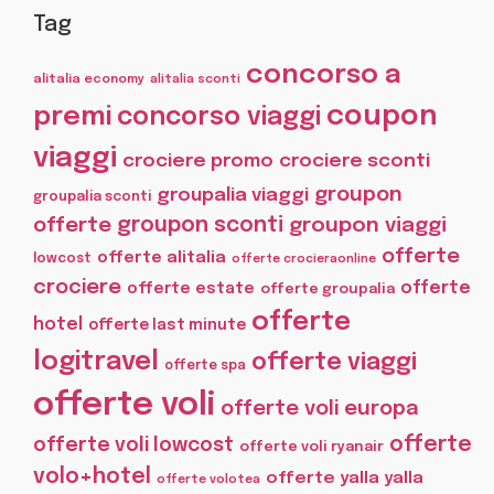
Tag
concorso a
alitalia economy
alitalia sconti
coupon
premi
concorso viaggi
viaggi
crociere promo
crociere sconti
groupon
groupalia viaggi
groupalia sconti
offerte
groupon sconti
groupon viaggi
offerte
offerte alitalia
lowcost
offerte crocieraonline
crociere
offerte
offerte estate
offerte groupalia
offerte
hotel
offerte last minute
logitravel
offerte viaggi
offerte spa
offerte voli
offerte voli europa
offerte
offerte voli lowcost
offerte voli ryanair
volo+hotel
offerte yalla yalla
offerte volotea