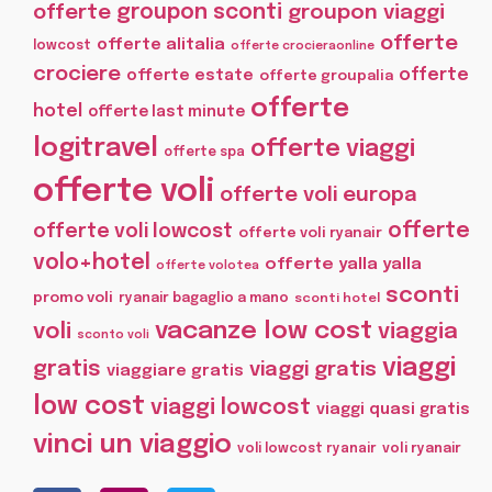
offerte
groupon sconti
groupon viaggi
offerte
offerte alitalia
lowcost
offerte crocieraonline
crociere
offerte
offerte estate
offerte groupalia
offerte
hotel
offerte last minute
logitravel
offerte viaggi
offerte spa
offerte voli
offerte voli europa
offerte
offerte voli lowcost
offerte voli ryanair
volo+hotel
offerte yalla yalla
offerte volotea
sconti
promo voli
ryanair bagaglio a mano
sconti hotel
vacanze low cost
voli
viaggia
sconto voli
viaggi
gratis
viaggi gratis
viaggiare gratis
low cost
viaggi lowcost
viaggi quasi gratis
vinci un viaggio
voli lowcost ryanair
voli ryanair