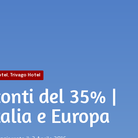
otel
,
Trivago Hotel
conti del 35% |
talia e Europa