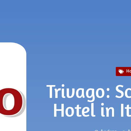
H
Trivago: S
Hotel in I