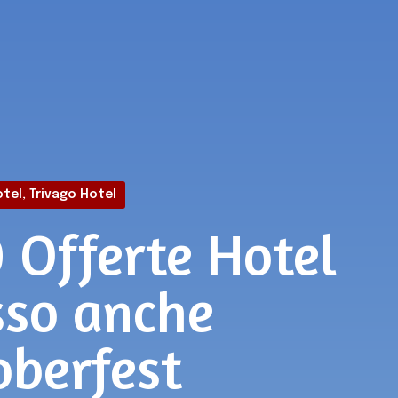
otel
,
Trivago Hotel
0 Offerte Hotel
sso anche
oberfest