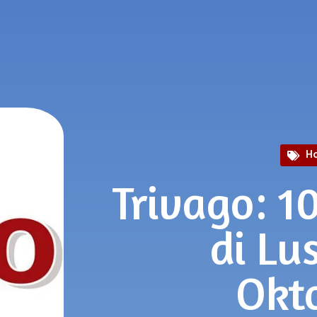
H
Trivago: 1
di Lu
Okt