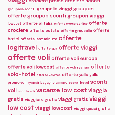
viaggi
crociere promo
crociere sconti
groupon
groupalia viaggi
groupalia sconti
offerte
groupon sconti
groupon viaggi
offerte
offerte alitalia
lowcost
offerte crocieraonline
crociere
offerte
offerte estate
offerte groupalia
offerte
hotel
offerte last minute
logitravel
offerte viaggi
offerte spa
offerte voli
offerte voli europa
offerte
offerte voli lowcost
offerte voli ryanair
volo+hotel
offerte yalla yalla
offerte volotea
sconti
promo voli
ryanair bagaglio a mano
sconti hotel
vacanze low cost
voli
viaggia
sconto voli
viaggi
gratis
viaggi gratis
viaggiare gratis
low cost
viaggi lowcost
viaggi quasi gratis