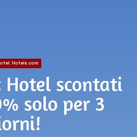
otel
,
Hotels.com
 Hotel scontati
0% solo per 3
iorni!