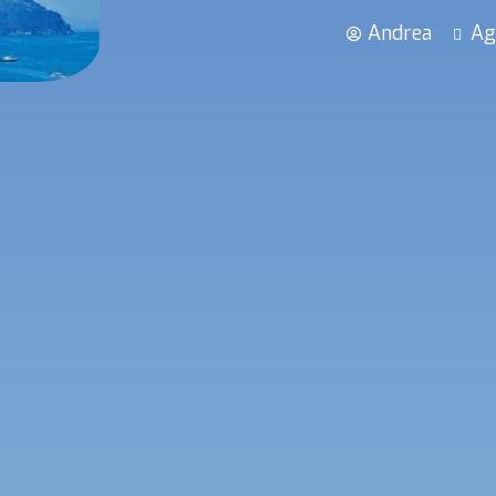
Andrea
Ag