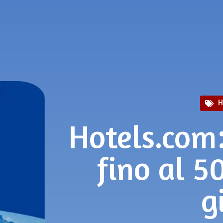
H
Hotels.com:
fino al 5
g