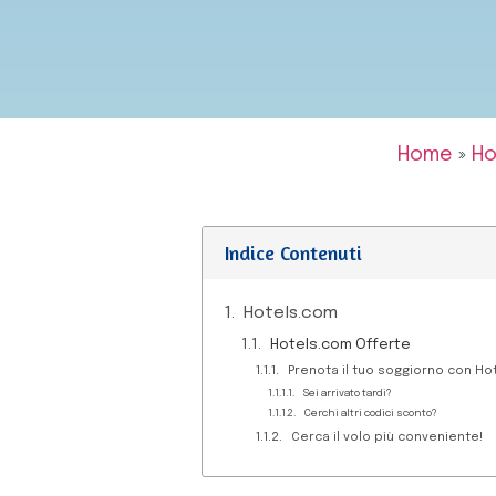
Home
»
Ho
Indice Contenuti
Hotels.com
Hotels.com Offerte
Prenota il tuo soggiorno con Hot
Sei arrivato tardi?
Cerchi altri codici sconto?
Cerca il volo più conveniente!