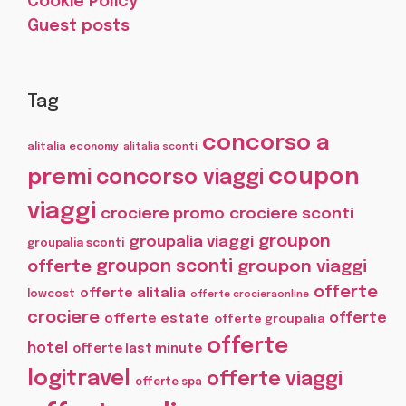
Cookie Policy
Guest posts
Tag
concorso a
alitalia economy
alitalia sconti
coupon
premi
concorso viaggi
viaggi
crociere promo
crociere sconti
groupon
groupalia viaggi
groupalia sconti
offerte
groupon sconti
groupon viaggi
offerte
offerte alitalia
lowcost
offerte crocieraonline
crociere
offerte
offerte estate
offerte groupalia
offerte
hotel
offerte last minute
logitravel
offerte viaggi
offerte spa