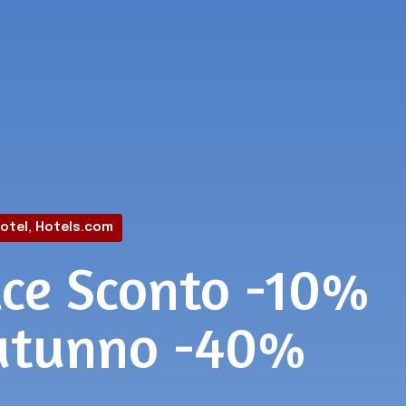
otel
,
Hotels.com
ice Sconto -10%
Autunno -40%