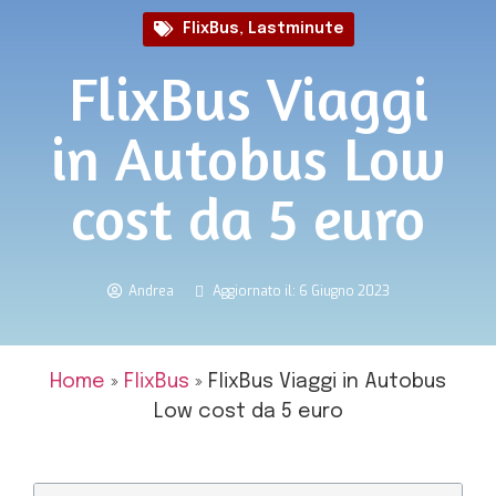
FlixBus
,
Lastminute
FlixBus Viaggi
in Autobus Low
cost da 5 euro
Andrea
Aggiornato il: 6 Giugno 2023
Home
»
FlixBus
»
FlixBus Viaggi in Autobus
Low cost da 5 euro