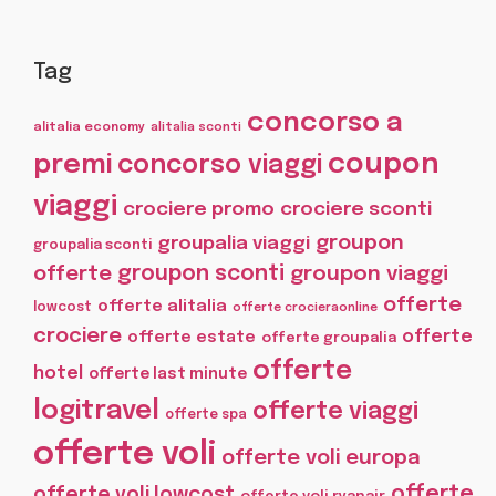
Tag
concorso a
alitalia economy
alitalia sconti
coupon
premi
concorso viaggi
viaggi
crociere promo
crociere sconti
groupon
groupalia viaggi
groupalia sconti
offerte
groupon sconti
groupon viaggi
offerte
offerte alitalia
lowcost
offerte crocieraonline
crociere
offerte
offerte estate
offerte groupalia
offerte
hotel
offerte last minute
logitravel
offerte viaggi
offerte spa
offerte voli
offerte voli europa
offerte
offerte voli lowcost