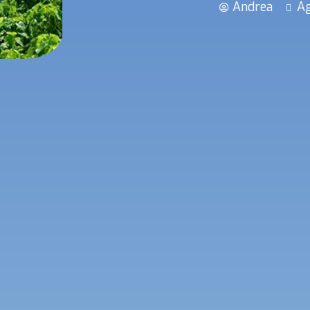
Andrea
Ag