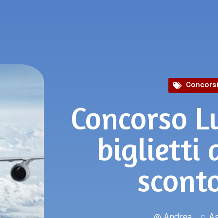
Concors
Concorso L
biglietti 
sconto
Andrea
Ag