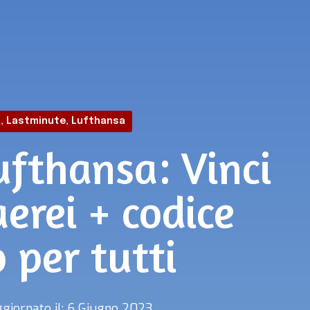
i
,
Lastminute
,
Lufthansa
ufthansa: Vinci
aerei + codice
 per tutti
giornato il: 6 Giugno 2023