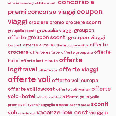
concorso a
alitalia economy
alitalia sconti
coupon
premi
concorso viaggi
viaggi
crociere promo
crociere sconti
groupon
groupalia viaggi
groupalia sconti
offerte
groupon sconti
groupon viaggi
offerte
offerte alitalia
lowcost
offerte crocieraonline
crociere
offerte
offerte estate
offerte groupalia
offerte
hotel
offerte last minute
logitravel
offerte viaggi
offerte spa
offerte voli
offerte voli europa
offerte
offerte voli lowcost
offerte voli ryanair
volo+hotel
offerte yalla yalla
offerte volotea
sconti
promo voli
ryanair bagaglio a mano
sconti hotel
vacanze low cost
voli
viaggia
sconto voli