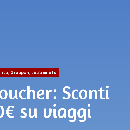
onto
,
Groupon
,
Lastminute
oucher: Sconti
0€ su viaggi