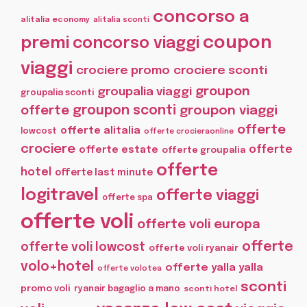
concorso a
alitalia economy
alitalia sconti
coupon
premi
concorso viaggi
viaggi
crociere promo
crociere sconti
groupon
groupalia viaggi
groupalia sconti
offerte
groupon sconti
groupon viaggi
offerte
offerte alitalia
lowcost
offerte crocieraonline
crociere
offerte
offerte estate
offerte groupalia
offerte
hotel
offerte last minute
logitravel
offerte viaggi
offerte spa
offerte voli
offerte voli europa
offerte
offerte voli lowcost
offerte voli ryanair
volo+hotel
offerte yalla yalla
offerte volotea
sconti
promo voli
ryanair bagaglio a mano
sconti hotel