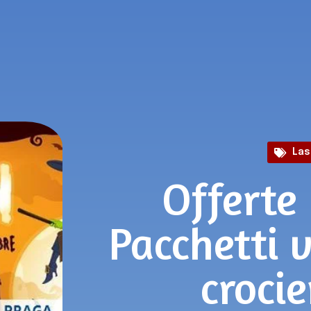
Las
Offerte
Pacchetti 
croci