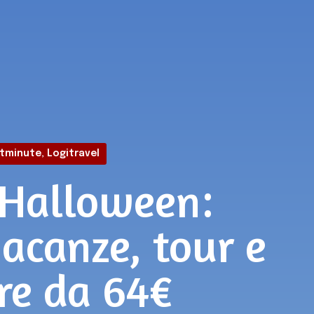
tminute
,
Logitravel
 Halloween:
vacanze, tour e
ere da 64€