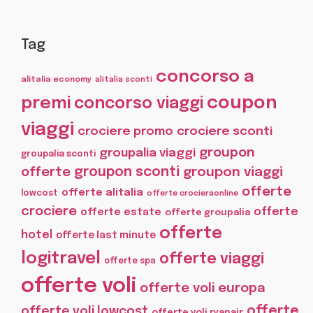
Tag
concorso a
alitalia economy
alitalia sconti
coupon
premi
concorso viaggi
viaggi
crociere promo
crociere sconti
groupon
groupalia viaggi
groupalia sconti
offerte
groupon sconti
groupon viaggi
offerte
offerte alitalia
lowcost
offerte crocieraonline
crociere
offerte
offerte estate
offerte groupalia
offerte
hotel
offerte last minute
logitravel
offerte viaggi
offerte spa
offerte voli
offerte voli europa
offerte
offerte voli lowcost
offerte voli ryanair