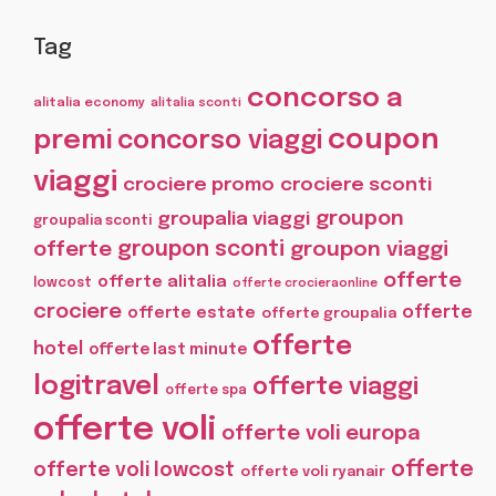
Tag
concorso a
alitalia economy
alitalia sconti
coupon
premi
concorso viaggi
viaggi
crociere promo
crociere sconti
groupon
groupalia viaggi
groupalia sconti
offerte
groupon sconti
groupon viaggi
offerte
offerte alitalia
lowcost
offerte crocieraonline
crociere
offerte
offerte estate
offerte groupalia
offerte
hotel
offerte last minute
logitravel
offerte viaggi
offerte spa
offerte voli
offerte voli europa
offerte
offerte voli lowcost
offerte voli ryanair