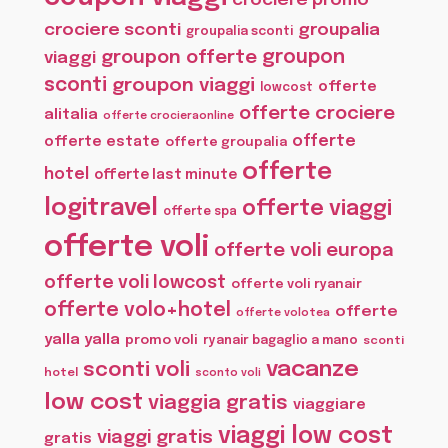
crociere promo
crociere sconti
groupalia
groupalia sconti
groupon offerte
groupon
viaggi
sconti
groupon viaggi
offerte
lowcost
offerte crociere
alitalia
offerte crocieraonline
offerte
offerte estate
offerte groupalia
offerte
hotel
offerte last minute
logitravel
offerte viaggi
offerte spa
offerte voli
offerte voli europa
offerte voli lowcost
offerte voli ryanair
offerte volo+hotel
offerte
offerte volotea
yalla yalla
promo voli
ryanair bagaglio a mano
sconti
vacanze
sconti voli
hotel
sconto voli
low cost
viaggia gratis
viaggiare
viaggi low cost
viaggi gratis
gratis