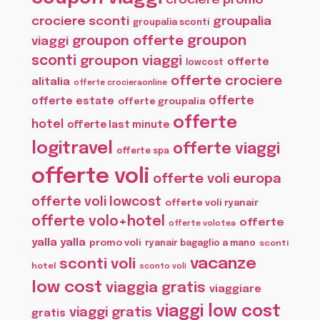
crociere promo
crociere sconti
groupalia
groupalia sconti
groupon offerte
groupon
viaggi
sconti
groupon viaggi
offerte
lowcost
offerte crociere
alitalia
offerte crocieraonline
offerte
offerte estate
offerte groupalia
offerte
hotel
offerte last minute
logitravel
offerte viaggi
offerte spa
offerte voli
offerte voli europa
offerte voli lowcost
offerte voli ryanair
offerte volo+hotel
offerte
offerte volotea
yalla yalla
promo voli
ryanair bagaglio a mano
sconti
vacanze
sconti voli
hotel
sconto voli
low cost
viaggia gratis
viaggiare
viaggi low cost
viaggi gratis
gratis