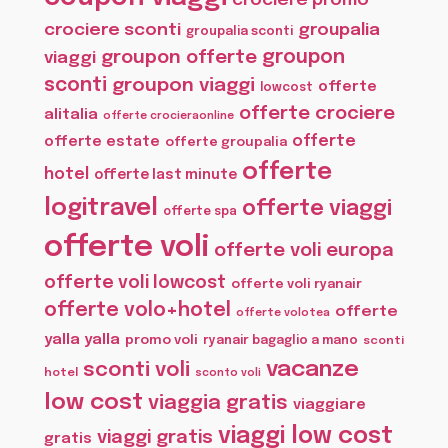
crociere promo
crociere sconti
groupalia
groupalia sconti
groupon offerte
groupon
viaggi
sconti
groupon viaggi
offerte
lowcost
offerte crociere
alitalia
offerte crocieraonline
offerte
offerte estate
offerte groupalia
offerte
hotel
offerte last minute
logitravel
offerte viaggi
offerte spa
offerte voli
offerte voli europa
offerte voli lowcost
offerte voli ryanair
offerte volo+hotel
offerte
offerte volotea
yalla yalla
promo voli
ryanair bagaglio a mano
sconti
vacanze
sconti voli
hotel
sconto voli
low cost
viaggia gratis
viaggiare
viaggi low cost
viaggi gratis
gratis