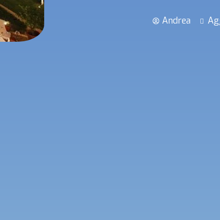
Andrea
Ag