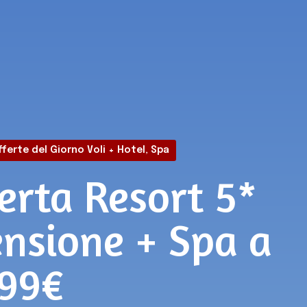
ferte del Giorno Voli + Hotel
,
Spa
ferta Resort 5*
ensione + Spa a
99€