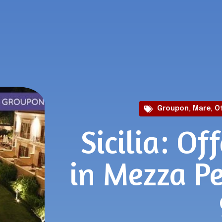
Groupon
,
Mare
,
Of
Sicilia: Of
in Mezza P