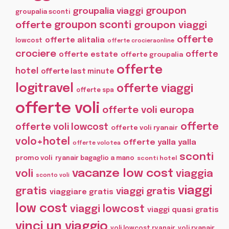
groupon
groupalia viaggi
groupalia sconti
offerte
groupon sconti
groupon viaggi
offerte
offerte alitalia
lowcost
offerte crocieraonline
crociere
offerte
offerte estate
offerte groupalia
offerte
hotel
offerte last minute
logitravel
offerte viaggi
offerte spa
offerte voli
offerte voli europa
offerte
offerte voli lowcost
offerte voli ryanair
volo+hotel
offerte yalla yalla
offerte volotea
sconti
promo voli
ryanair bagaglio a mano
sconti hotel
vacanze low cost
voli
viaggia
sconto voli
viaggi
gratis
viaggi gratis
viaggiare gratis
low cost
viaggi lowcost
viaggi quasi gratis
vinci un viaggio
voli lowcost ryanair
voli ryanair