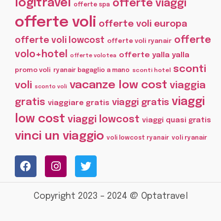
logitravel
offerte viaggi
offerte spa
offerte voli
offerte voli europa
offerte
offerte voli lowcost
offerte voli ryanair
volo+hotel
offerte yalla yalla
offerte volotea
sconti
promo voli
ryanair bagaglio a mano
sconti hotel
vacanze low cost
voli
viaggia
sconto voli
viaggi
gratis
viaggi gratis
viaggiare gratis
low cost
viaggi lowcost
viaggi quasi gratis
vinci un viaggio
voli lowcost ryanair
voli ryanair
Copyright 2023 – 2024 @ Optatravel