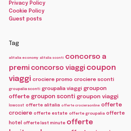
Privacy Policy
Cookie Policy
Guest posts
Tag
concorso a
alitalia economy
alitalia sconti
coupon
premi
concorso viaggi
viaggi
crociere promo
crociere sconti
groupon
groupalia viaggi
groupalia sconti
offerte
groupon sconti
groupon viaggi
offerte
offerte alitalia
lowcost
offerte crocieraonline
crociere
offerte
offerte estate
offerte groupalia
offerte
hotel
offerte last minute