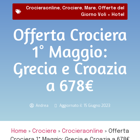
Crocieraonline
,
Crociere
,
Mare
,
Offerte del
Giorno Voli + Hotel
Offerta Crociera
1° Maggio:
Grecia e Croazia
a 678€
Andrea
Aggiornato il: 15 Giugno 2023
Home
»
Crociere
»
Crocieraonline
»
Offerta
Crociera 1° Maggio: Grecia e Croazia a 678€