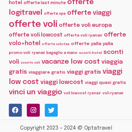
offerte
hotel
offerte last minute
logitravel
offerte viaggi
offerte spa
offerte voli
offerte voli europa
offerte
offerte voli lowcost
offerte voli ryanair
volo+hotel
offerte yalla yalla
offerte volotea
sconti
promo voli
ryanair bagaglio a mano
sconti hotel
vacanze low cost
voli
viaggia
sconto voli
viaggi
gratis
viaggi gratis
viaggiare gratis
low cost
viaggi lowcost
viaggi quasi gratis
vinci un viaggio
voli lowcost ryanair
voli ryanair
Copyright 2023 – 2024 @ Optatravel