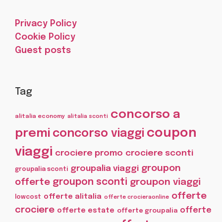
Privacy Policy
Cookie Policy
Guest posts
Tag
concorso a
alitalia economy
alitalia sconti
coupon
premi
concorso viaggi
viaggi
crociere promo
crociere sconti
groupon
groupalia viaggi
groupalia sconti
offerte
groupon sconti
groupon viaggi
offerte
offerte alitalia
lowcost
offerte crocieraonline
crociere
offerte
offerte estate
offerte groupalia