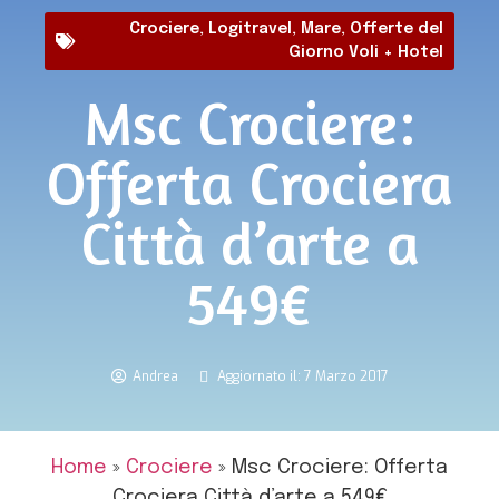
Crociere
,
Logitravel
,
Mare
,
Offerte del
Giorno Voli + Hotel
Msc Crociere:
Offerta Crociera
Città d’arte a
549€
Andrea
Aggiornato il: 7 Marzo 2017
Home
»
Crociere
»
Msc Crociere: Offerta
Crociera Città d’arte a 549€