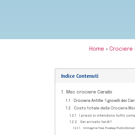
Home
»
Crociere
Indice Contenuti
Msc crociere Caraibi
Crociera Antille “I gioielli dei Car
Costo totale della Crociera Msc “I
I prezzi si intendono tutto com
Sei arrivato tardi?
Immagine free Pixabay/PublicDomai