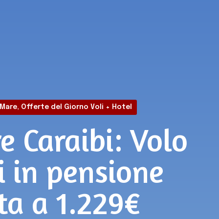
Mare
,
Offerte del Giorno Voli + Hotel
e Caraibi: Volo
i in pensione
ta a 1.229€