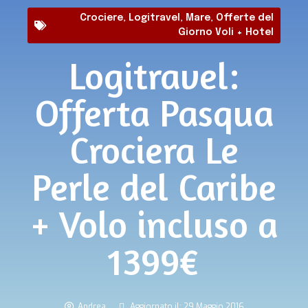
Crociere
,
Logitravel
,
Mare
,
Offerte del
Giorno Voli + Hotel
Logitravel:
Offerta Pasqua
Crociera Le
Perle del Caribe
+ Volo incluso a
1399€
Andrea
Aggiornato il: 29 Maggio 2016