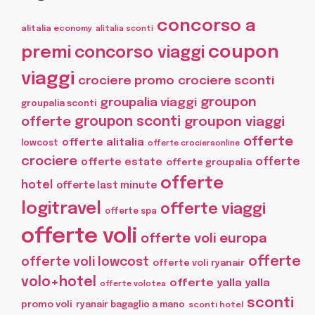
concorso a
alitalia economy
alitalia sconti
coupon
premi
concorso viaggi
viaggi
crociere promo
crociere sconti
groupon
groupalia viaggi
groupalia sconti
offerte
groupon sconti
groupon viaggi
offerte
offerte alitalia
lowcost
offerte crocieraonline
crociere
offerte
offerte estate
offerte groupalia
offerte
hotel
offerte last minute
logitravel
offerte viaggi
offerte spa
offerte voli
offerte voli europa
offerte
offerte voli lowcost
offerte voli ryanair
volo+hotel
offerte yalla yalla
offerte volotea
sconti
promo voli
ryanair bagaglio a mano
sconti hotel