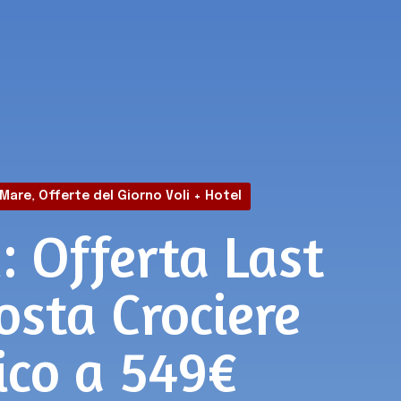
Mare
,
Offerte del Giorno Voli + Hotel
: Offerta Last
osta Crociere
ico a 549€