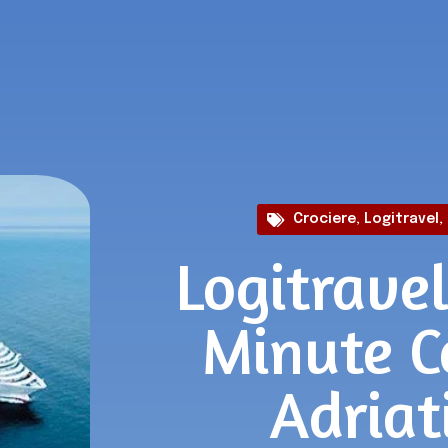
Crociere
,
Logitravel
,
Logitravel
Minute C
Adriat