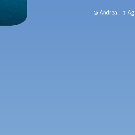
Andrea
Ag