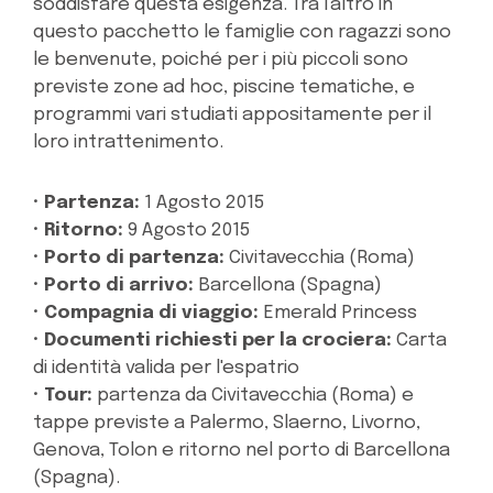
soddisfare questa esigenza. Tra l'altro in
questo pacchetto le famiglie con ragazzi sono
le benvenute, poiché per i più piccoli sono
previste zone ad hoc, piscine tematiche, e
programmi vari studiati appositamente per il
loro intrattenimento.
•
Partenza:
1 Agosto 2015
•
Ritorno:
9 Agosto 2015
•
Porto di partenza:
Civitavecchia (Roma)
•
Porto di arrivo:
Barcellona (Spagna)
•
Compagnia di viaggio:
Emerald Princess
•
Documenti richiesti per la crociera:
Carta
di identità valida per l'espatrio
•
Tour:
partenza da Civitavecchia (Roma) e
tappe previste a Palermo, Slaerno, Livorno,
Genova, Tolon e ritorno nel porto di Barcellona
(Spagna).