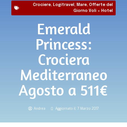
Crociere
,
Logitravel
,
Mare
,
Offerte del
Giorno Voli + Hotel
Emerald
Princess:
Crociera
Mediterraneo
Agosto a 511€
Andrea
Aggiornato il: 7 Marzo 2017