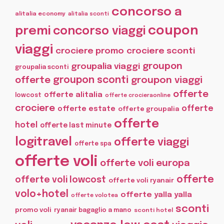
concorso a
alitalia economy
alitalia sconti
coupon
premi
concorso viaggi
viaggi
crociere promo
crociere sconti
groupon
groupalia viaggi
groupalia sconti
offerte
groupon sconti
groupon viaggi
offerte
offerte alitalia
lowcost
offerte crocieraonline
crociere
offerte
offerte estate
offerte groupalia
offerte
hotel
offerte last minute
logitravel
offerte viaggi
offerte spa
offerte voli
offerte voli europa
offerte
offerte voli lowcost
offerte voli ryanair
volo+hotel
offerte yalla yalla
offerte volotea
sconti
promo voli
ryanair bagaglio a mano
sconti hotel