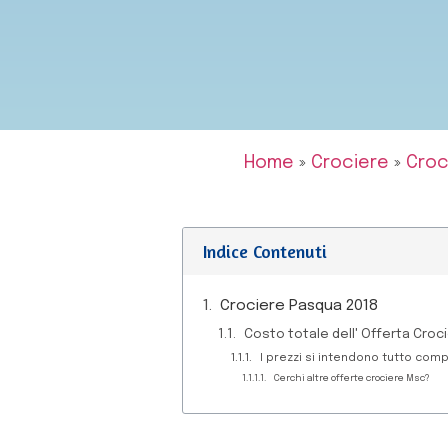
Home
»
Crociere
»
Croc
Indice Contenuti
Crociere Pasqua 2018
Costo totale dell' Offerta Cro
I prezzi si intendono tutto comp
Cerchi altre offerte crociere Msc?