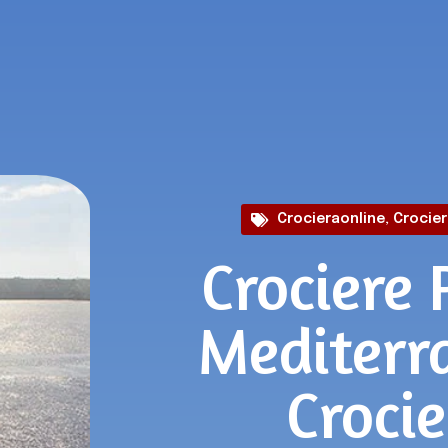
Crocieraonline
,
Crocier
Crociere
Mediterr
Croci