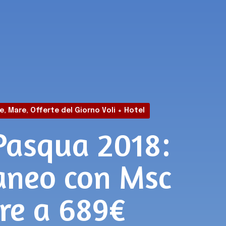
e
,
Mare
,
Offerte del Giorno Voli + Hotel
 Pasqua 2018:
aneo con Msc
ere a 689€