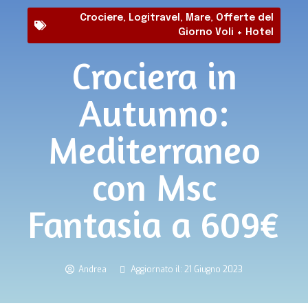
Crociere
,
Logitravel
,
Mare
,
Offerte del
Giorno Voli + Hotel
Crociera in
Autunno:
Mediterraneo
con Msc
Fantasia a 609€
Andrea
Aggiornato il: 21 Giugno 2023