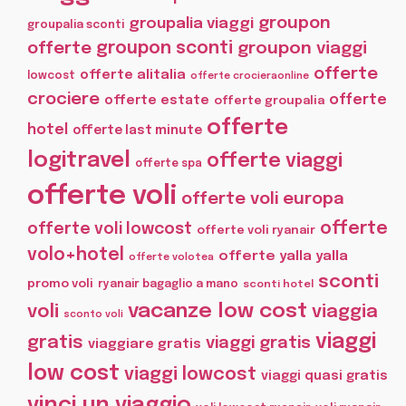
groupon
groupalia viaggi
groupalia sconti
offerte
groupon sconti
groupon viaggi
offerte
offerte alitalia
lowcost
offerte crocieraonline
crociere
offerte
offerte estate
offerte groupalia
offerte
hotel
offerte last minute
logitravel
offerte viaggi
offerte spa
offerte voli
offerte voli europa
offerte
offerte voli lowcost
offerte voli ryanair
volo+hotel
offerte yalla yalla
offerte volotea
sconti
promo voli
ryanair bagaglio a mano
sconti hotel
vacanze low cost
voli
viaggia
sconto voli
viaggi
gratis
viaggi gratis
viaggiare gratis
low cost
viaggi lowcost
viaggi quasi gratis
vinci un viaggio