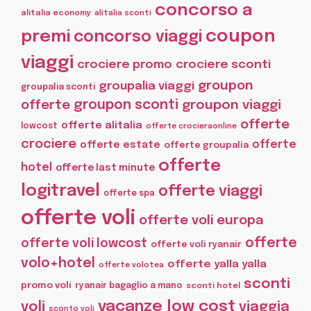
concorso a
alitalia economy
alitalia sconti
coupon
premi
concorso viaggi
viaggi
crociere promo
crociere sconti
groupon
groupalia viaggi
groupalia sconti
offerte
groupon sconti
groupon viaggi
offerte
offerte alitalia
lowcost
offerte crocieraonline
crociere
offerte
offerte estate
offerte groupalia
offerte
hotel
offerte last minute
logitravel
offerte viaggi
offerte spa
offerte voli
offerte voli europa
offerte
offerte voli lowcost
offerte voli ryanair
volo+hotel
offerte yalla yalla
offerte volotea
sconti
promo voli
ryanair bagaglio a mano
sconti hotel
vacanze low cost
voli
viaggia
sconto voli