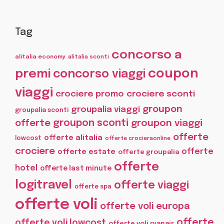
Tag
concorso a
alitalia economy
alitalia sconti
coupon
premi
concorso viaggi
viaggi
crociere promo
crociere sconti
groupon
groupalia viaggi
groupalia sconti
offerte
groupon sconti
groupon viaggi
offerte
offerte alitalia
lowcost
offerte crocieraonline
crociere
offerte
offerte estate
offerte groupalia
offerte
hotel
offerte last minute
logitravel
offerte viaggi
offerte spa
offerte voli
offerte voli europa
offerte
offerte voli lowcost
offerte voli ryanair