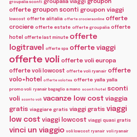
groupon
groupalia viaggi
groupalia sconti
offerte
groupon sconti
groupon viaggi
offerte
offerte alitalia
lowcost
offerte crocieraonline
crociere
offerte
offerte estate
offerte groupalia
offerte
hotel
offerte last minute
logitravel
offerte viaggi
offerte spa
offerte voli
offerte voli europa
offerte
offerte voli lowcost
offerte voli ryanair
volo+hotel
offerte yalla yalla
offerte volotea
sconti
promo voli
ryanair bagaglio a mano
sconti hotel
vacanze low cost
voli
viaggia
sconto voli
viaggi
gratis
viaggi gratis
viaggiare gratis
low cost
viaggi lowcost
viaggi quasi gratis
vinci un viaggio
voli lowcost ryanair
voli ryanair