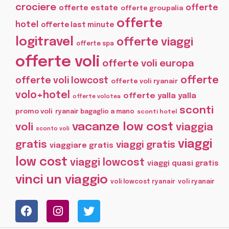
crociere
offerte
offerte estate
offerte groupalia
offerte
hotel
offerte last minute
logitravel
offerte viaggi
offerte spa
offerte voli
offerte voli europa
offerte
offerte voli lowcost
offerte voli ryanair
volo+hotel
offerte yalla yalla
offerte volotea
sconti
promo voli
ryanair bagaglio a mano
sconti hotel
vacanze low cost
voli
viaggia
sconto voli
viaggi
gratis
viaggi gratis
viaggiare gratis
low cost
viaggi lowcost
viaggi quasi gratis
vinci un viaggio
voli lowcost ryanair
voli ryanair