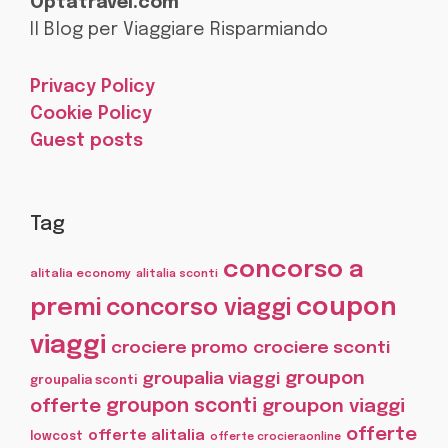
Optatravel.com
Il Blog per Viaggiare Risparmiando
Privacy Policy
Cookie Policy
Guest posts
Tag
concorso a
alitalia economy
alitalia sconti
coupon
premi
concorso viaggi
viaggi
crociere promo
crociere sconti
groupon
groupalia viaggi
groupalia sconti
offerte
groupon sconti
groupon viaggi
offerte
offerte alitalia
lowcost
offerte crocieraonline