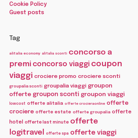
Cookie Policy
Guest posts
Tag
concorso a
alitalia economy
alitalia sconti
coupon
premi
concorso viaggi
viaggi
crociere promo
crociere sconti
groupon
groupalia viaggi
groupalia sconti
offerte
groupon sconti
groupon viaggi
offerte
offerte alitalia
lowcost
offerte crocieraonline
crociere
offerte
offerte estate
offerte groupalia
offerte
hotel
offerte last minute
logitravel
offerte viaggi
offerte spa