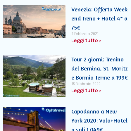
Venezia: Offerta Week
end Treno + Hotel 4* a
75€
9 Febbraio 2021
Leggi tutto »
Tour 2 giorni: Trenino
del Bernina, St. Moritz
e Bormio Terme a 199€
18 Febbraio 2020
Leggi tutto »
Capodanno a New
York 2020: Volo+Hotel
a soli 1.049€